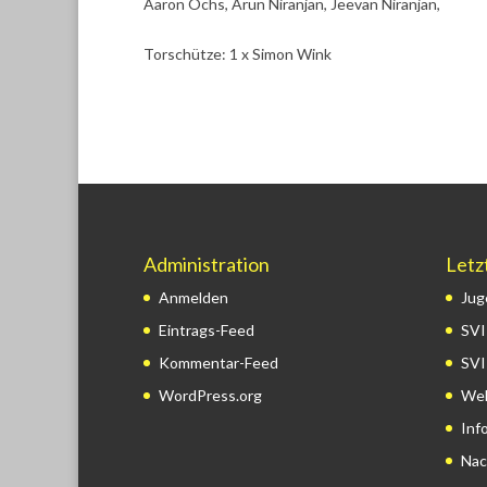
Aaron Ochs, Arun Niranjan, Jeevan Niranjan,
Torschütze: 1 x Simon Wink
Administration
Letz
Anmelden
Jug
Eintrags-Feed
SVI
Kommentar-Feed
SVI
WordPress.org
Wel
Inf
Nac