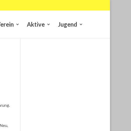
erein
Aktive
Jugend
hrung.
 Neu,