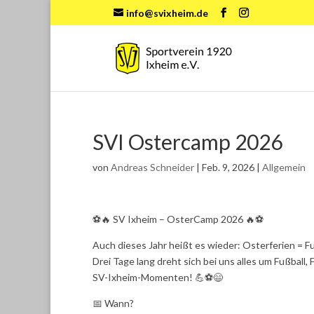
info@svixheim.de
SVI Ostercamp 2026
von
Andreas Schneider
|
Feb. 9, 2026
|
Allgemein
⚽🔥 SV Ixheim – OsterCamp 2026 🔥⚽
Auch dieses Jahr heißt es wieder: Osterferien = Fu
Drei Tage lang dreht sich bei uns alles um Fußbal
SV-Ixheim-Momenten! 💪⚽😄
📅 Wann?