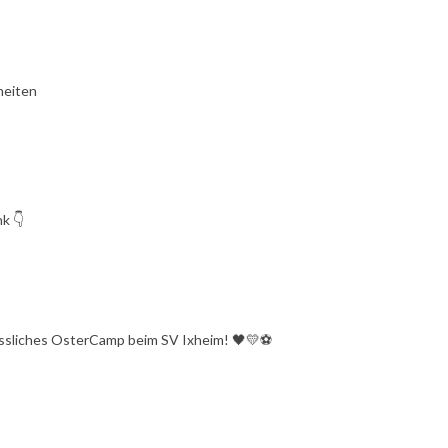
heiten
k 👇
gessliches OsterCamp beim SV Ixheim! 🖤💛⚽