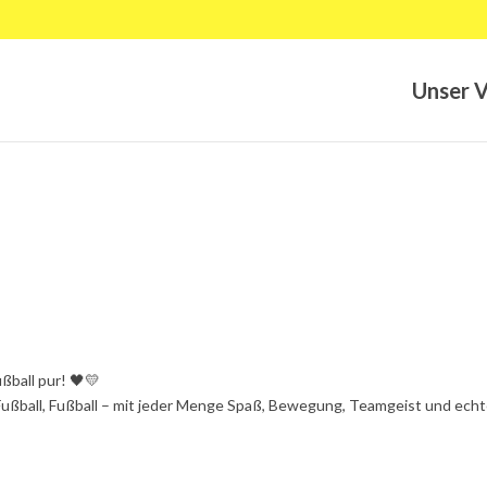
Unser V
ßball pur! 🖤💛
l, Fußball, Fußball – mit jeder Menge Spaß, Bewegung, Teamgeist und ech