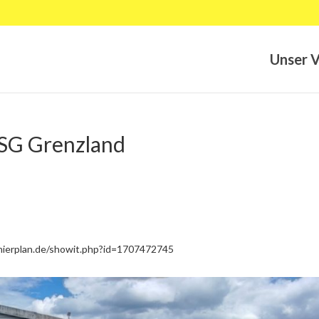
Unser V
 SG Grenzland
nierplan.de/showit.php?id=1707472745